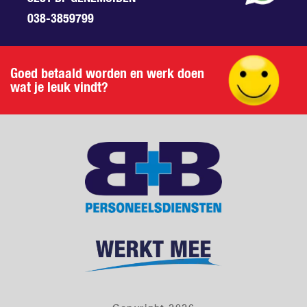
038-3859799
Goed betaald worden en werk doen
wat je leuk vindt?